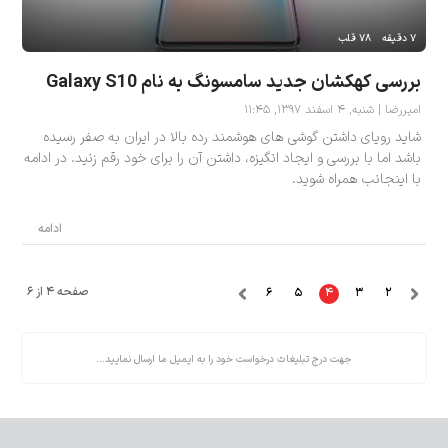
۷ دقیقه
۷۸ قلب
بررسی کهکشان جدید سامسونگ به نام Galaxy S10
امیررضا | شنبه, ۴ اسفند ۱۳۹۷, ۱۱:۴۵
شاید رویای داشتن گوشی های هوشمند رده بالا در ایران به صفر رسیده
باشد اما با بررسی و ایجاد انگیزه، داشتن آن را برای خود رقم زنید. در ادامه
با اینجانب همراه شوید.
ادامه
صفحه ۴ از ۶
۶
۵
۴
۳
۲
جهت درج تبلیغات درخواست خود را به ایمیل ما ارسال نمایید...