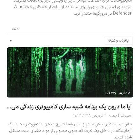
مایکروسافت برای حفاظت بیشتر کاربران ویندوز دربرابر حملات هکرها،
افزونه ی امنیتی جدیدی را برای استفاده از ساختار حفاظتی Windows
Defender در مرورگرها منتشر کرد.
ادامه
۰
اینترنت و شبکه
۵ دقیقه
۲۳۰ قلب
آیا ما درون یک برنامه شبیه سازی کامپیوتری زندگی می کنیم؟
امیررضا | جمعه, ۲ فروردین ۱۳۹۸, ۱۰:۱۳
مغز شما به طرز ماهرانه ای از بدن شما خارج شده و به صورت زنده به یک
آزمایشگاه در داخل یک ظرف که حاوی محلولی از مواد مغذی است منتقل
شده است.