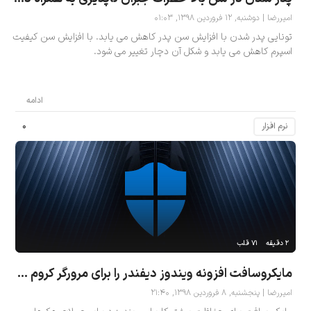
امیررضا | دوشنبه, ۱۲ فروردین ۱۳۹۸, ۰۱:۰۳
تونایی پدر شدن با افزایش سن پدر کاهش می یابد. با افزایش سن کیفیت
اسپرم کاهش می یابد و شکل آن دچار تغییر می شود.
ادامه
۰
نرم افزار
۲ دقیقه
۷۱ قلب
مایکروسافت افزونه ویندوز دیفندر را برای مرورگر کروم و فایرفاکس منتشر کرد
امیررضا | پنجشنبه, ۸ فروردین ۱۳۹۸, ۲۱:۴۰