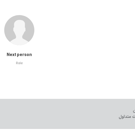
Next person
Role
ن
ت متداول